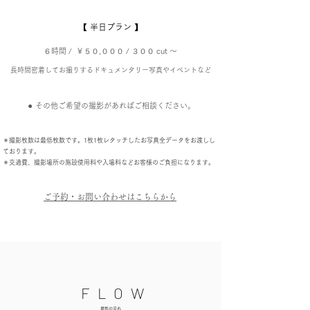
【 半日プラン 】
６
時間 / ￥５０,０００ / ３０
０ cut 〜​
長時間
密着してお撮りする
ドキ
ュメ
ンタリー写真やイベントなど
⚫︎ ​その他ご希望の撮影があればご相談ください。
​＊撮影枚数は最低枚数です。1枚1枚レタッチしたお写真全データをお渡しし
ております。
​＊交通費、撮影場所の施設使用料や入場料などお客様のご負担になります。
​ご予約・お問い合わせはこちらから
​FLOW
​撮影の流れ