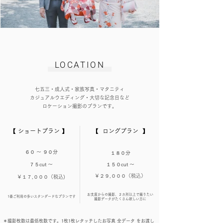
​LOCATION
七五三・成人式・家族写真・マタニティ
カジュアルウエディング・大切な記念日など
ロケーション撮影のプランです​。
【 ショートプラン 】
【 ロングプラン 】
６０
〜 ９０分
１８０分
７５cut 〜
１５０cut 〜
￥２９,０００（税込）
￥１７,０００（税込)
​お支度からの撮影、２カ所以上で撮りたい​​
​1番ご利用の多いスタンダードなプランです
撮影データがたくさん欲しい方に
​＊撮影枚数は最低枚数です。1枚1枚レタッチしたお写真 全データ をお渡し