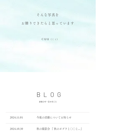
そんな写真を
お贈りできたらと思っています
cuu
（くぅ
）
札幌 出張撮影 札
幌 家族写真札幌 マタニティ撮影
札幌 ウエディング 撮影
札幌 前撮り 札幌 成人式
札幌 七五三 撮影 札幌 写真
北海道 ロケーション撮影
BLOG
​お知らせ・日々のこと
​ 2024.11.01 今後の活動についてお知らせ
​ 2024.10.30 秋の撮影会 『 秋のポプラと〇〇と... 』