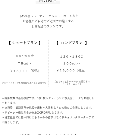
​HOME
日々の暮らし・ナチュラルニューボーンなど
お客様のご自宅やご近所でお撮りする
日常撮影のプランです。
【 ショートプラン 】
【 ロングプラン 】
６０〜９０分
１２０〜１８０分
７５cut 〜
１００cut 〜
￥２６,０００（税込）
￥１５,０００
（税込)
​ご自宅＋お散歩やいつもの公園などで
​ショートプランでも時間内であれば
ご近所でも
​じっくり、ゆっくり
​＊撮影枚数は最低枚数です。1枚1枚レタッチしたお写真全データをお渡しし
ております。
​＊交通費、撮影場所の施設使用料や入場料などお客様のご負担になります。
＊リピーター様は料金から2,000円OFFになります。
​＊日常撮影では基本的にこちらからの指示はなくドキュメンタリータッチで
お撮りします。