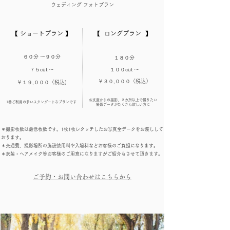
ウェディング フォトプラン​
【 ショートプラン 】
【 ロングプラン 】
６０分
〜９０分
１８０分
７５cut 〜
１００cut 〜
￥３０,０００（税込）
￥１９,０００（税込)
​お支度からの撮影、２カ所以上で撮りたい​​
​1番ご利用の多いスタンダートなプランです
撮影データがたくさん欲しい方に
​＊撮影枚数は最低枚数です。1枚1枚レタッチしたお写真全データをお渡しして
おります。
​＊交通費、撮影場所の施設使用料や入場料などお客様のご負担になります。
​＊衣装・ヘアメイク等お客様のご用意になりますがご紹介もさせて頂きます。
​ご予約・お問い合わせはこちらから