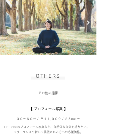
​OTHERS
その他の撮影
【 プロフィール写真 】
３
０〜６０分 / ￥１１,０００ / ２５cut 〜​
HP・SNSのプロフィール写真など。自然体な自分を撮りたい。
​
フリーランスや新しく挑戦される方への応援価格。