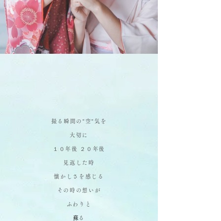
撮る瞬間の"空"気を
大切に
１０年後 ２０年後
見返した時
懐かしさを感じる
その時の想いが
ふわりと
​
蘇る