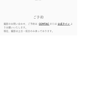
​ご予約
撮影のお問い合わせ、ご予約は
CONTAC
または
公式ライン
よ
りお願いいたします。
現在、撮影は土日・祝日のみ承っております。​
​撮影
​撮影当日、お約束したお時間に撮影場所にお越し頂く又はこちら
から出向きます。
​悪天候の場合は別日に変更いたします。
​お支払い
撮影当日、撮影終了後に現金でのお支払い（お釣りのないようお
願いいたします
）又は
撮影後５日以内に指定口座へお振り込みをお願いいたします。
​データ納品
撮影後５日以内に数枚データをお送りいたします。
本データはレ
タッチ後
1ヶ月前後で
オンラインアルバムにお送りいたします。