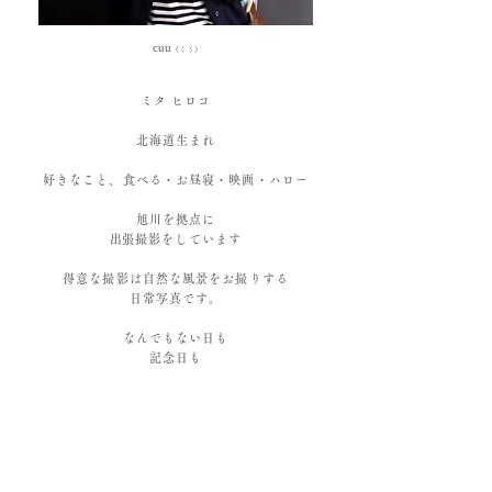
​cuu
（くぅ）
​ミタ ヒロコ
北海道
生まれ
好きなこと、食べる・お昼寝・映画・ハロー
旭川を拠点に
​出張撮影をしています​​​
得意な撮影は自然な風景をお撮りする
日常写真です。
なんでもない日も
記念日も
ハレの日も
温かみのある写真をお届けします。