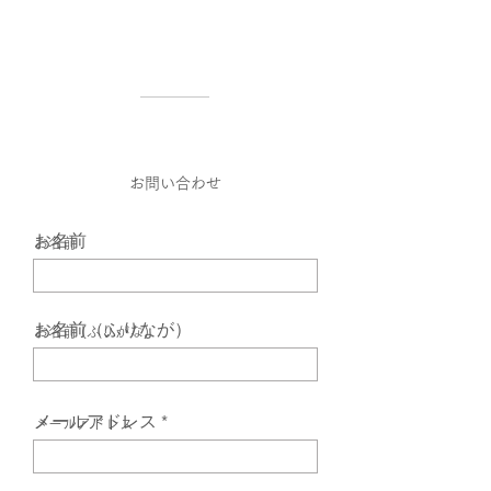
​お問い合わせ
お名前
​お名前
お名前（ふりなが）
お名前 (ふりがな)
メールアドレス
​メールアドレス