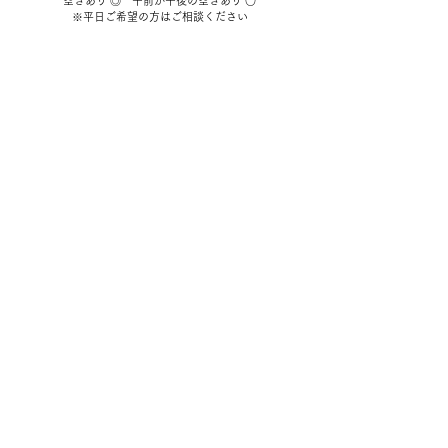
​
​空きあり ◎
午前か午後の空きあり ○
​※平日ご希望の方はご相談ください