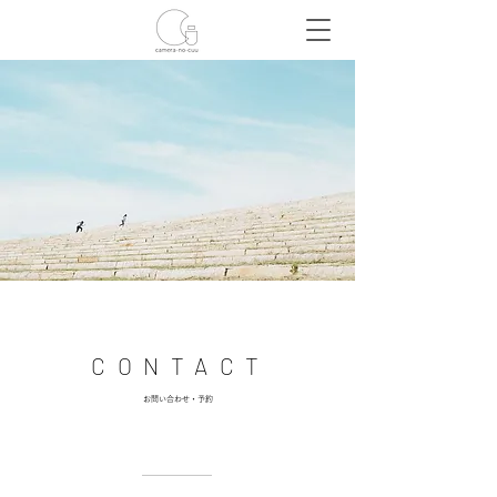
​CONTACT
​お問い合わせ・予約
札幌出張撮影・北海道ロケーション撮影・七五三・マタニティ・ニューボーン・ウェディング・成人式